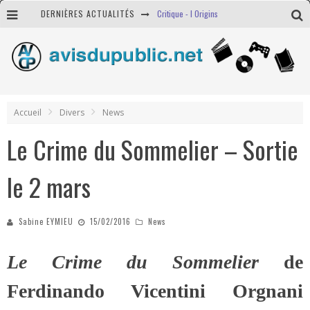
DERNIÈRES ACTUALITÉS
Critique - I Origins
Containment - Saison 1
Critique - Le BGG (Le Bon Gros Géant)
Jeu-concours Toni Erdmann - Des places de ciné à gagner !
Accueil
Divers
News
Le Crime du Sommelier – Sortie
le 2 mars
Sabine EYMIEU
15/02/2016
News
Le Crime du Sommelier
de
Ferdinando Vicentini Orgnani