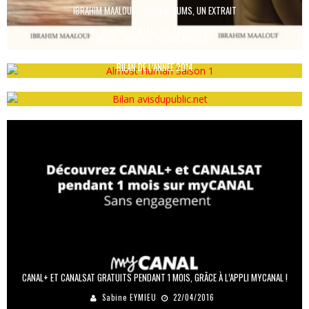
IBRAHIM MAALOUF – DEUX ALBUMS, UN EXTRAIT
Sabine EYMIEU
08/08/2015
NEWS : ALMOST HUMAN ANNULÉE
Brice AULAS
01/05/2014
BILAN DE L’ANNÉE 2014
Camille LATOUCHE
01/01/2015
CANAL+ ET CANALSAT GRATUITS PENDANT 1 MOIS, GRÂCE À L’APPLI MYCANAL !
Sabine EYMIEU
22/04/2016