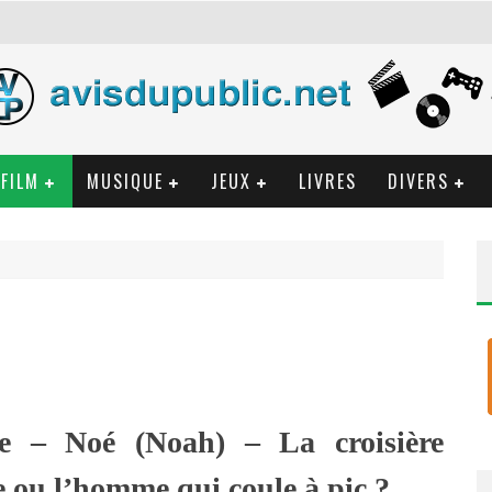
ROS GÉANT)
 DES PLACES DE CINÉ À GAGNER !
L'ENFANT MAUDIT
FILM
MUSIQUE
JEUX
LIVRES
DIVERS
ue – Noé (Noah) – La croisière
 ou l’homme qui coule à pic ?