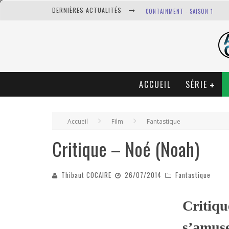
DERNIÈRES ACTUALITÉS
CONTAINMENT - SAISON 1
CRITIQUE - LE BGG (LE BON G
JEU-CONCOURS TONI ERDMANN -
CRITIQUE - HARRY POTTER ET 
ACCUEIL
SÉRIE
Accueil
Film
Fantastique
Critique – Noé (Noah)
Thibaut COCAIRE
26/07/2014
Fantastique
Critiq
s’amuse