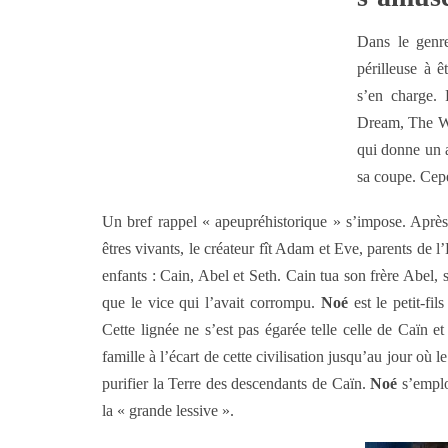
Dans le genre
périlleuse à 
s’en charge. 
Dream, The Wr
qui donne un a
sa coupe. Cepe
Un bref rappel « apeupréhistorique » s’impose. Après a
êtres vivants, le créateur fît Adam et Eve, parents de 
enfants : Cain, Abel et Seth. Cain tua son frère Abel, s
que le vice qui l’avait corrompu.
Noé
est le petit-fi
Cette lignée ne s’est pas égarée telle celle de Caïn 
famille à l’écart de cette civilisation jusqu’au jour où 
purifier la Terre des descendants de Caïn.
Noé
s’emploi
la « grande lessive ».