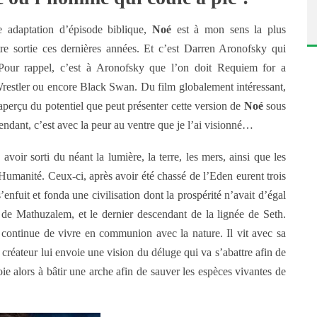
 adaptation d’épisode biblique,
Noé
est à mon sens la plus
être sortie ces dernières années. Et c’est Darren Aronofsky qui
Pour rappel, c’est à Aronofsky que l’on doit Requiem for a
estler ou encore Black Swan. Du film globalement intéressant,
perçu du potentiel que peut présenter cette version de
Noé
sous
ndant, c’est avec la peur au ventre que je l’ai visionné…
voir sorti du néant la lumière, la terre, les mers, ainsi que les
l’Humanité. Ceux-ci, après avoir été chassé de l’Eden eurent trois
’enfuit et fonda une civilisation dont la prospérité n’avait d’égal
ls de Mathuzalem, et le dernier descendant de la lignée de Seth.
et continue de vivre en communion avec la nature. Il vit avec sa
le créateur lui envoie une vision du déluge qui va s’abattre afin de
e alors à bâtir une arche afin de sauver les espèces vivantes de