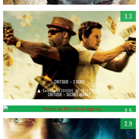
3.3
CRITIQUE – 2 GUNS
Camille LATOUCHE
19/02/2014
CRITIQUE – SECRET AGENCY
Brice AULAS
30/09/2015
2.5
2.9