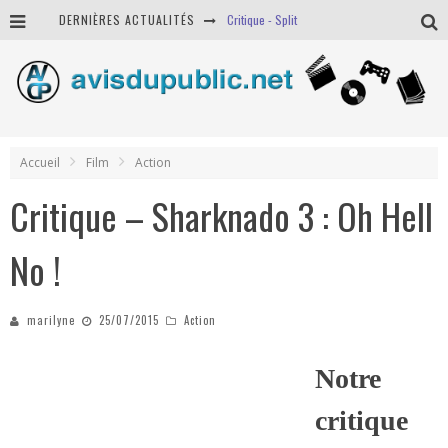
DERNIÈRES ACTUALITÉS
Critique - Split
Lumière sur Jeoffrey Dandy
Lumière sur Nadyl
Jeu-concours L'Odyssée - des DVD et BR à gagner
Accueil
Film
Action
Critique – Sharknado 3 : Oh Hell
No !
marilyne
25/07/2015
Action
Notre
critique