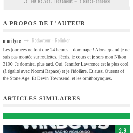
Le Tout Nouveau Testament – la bande-annonce
A PROPOS DE L'AUTEUR
Rédacteur - Relinker
marilyne
Les journées ne font que 24 heures... dommage ! Alors, quand je ne
suis pas montée sur roulettes, j'écris, je cours et je sors mon Nikon
3100. Je dormirai plus tard. Oui, Jennifer Lawrence est la plus cool
(à égalité avec Noomi Rapace) et je l'idolâtre. Et aussi Queens of
the Stone Age. Et Devin Townsend. et les ornithorynques.
ARTICLES SIMILAIRES
CRITIQUE – WOLVERINE : LE COMBAT DE L’IMMORTEL
Camille LATOUCHE
17/11/2013
2.9