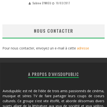
Sabine EYMIEU
10/03/2017
NOUS CONTACTER
Pour nous contacter, envoyez un e-mail à cette
adresse
A PROPOS D’AVISDUPUBLIC
Avisdupublic est né de l'idée de trois amis passionnés de cinéma,
musique et séries TV de faire partager leurs coups de coeurs
culturels. Ce groupe s'est vite étoffé, et aborde désormais divers
sujets allant de la littérature aux jeux de société et jeux vidéos,