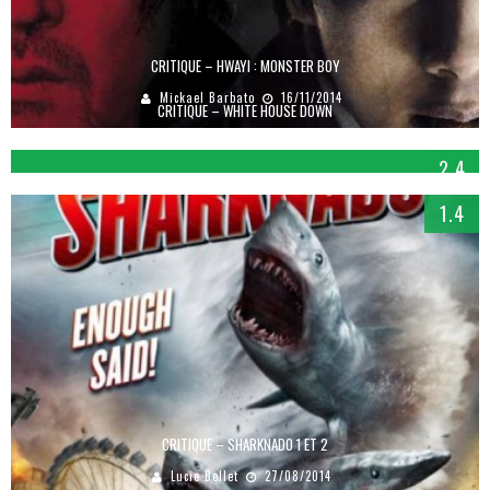
CRITIQUE – HWAYI : MONSTER BOY
Mickael Barbato
16/11/2014
CRITIQUE – WHITE HOUSE DOWN
Quentin COCAIRE
07/02/2014
2.4
1.4
CRITIQUE – SHARKNADO 1 ET 2
Lucie Bellet
27/08/2014