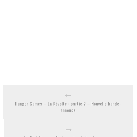
Hunger Games – La Révolte : partie 2 – Nouvelle bande-
annonce