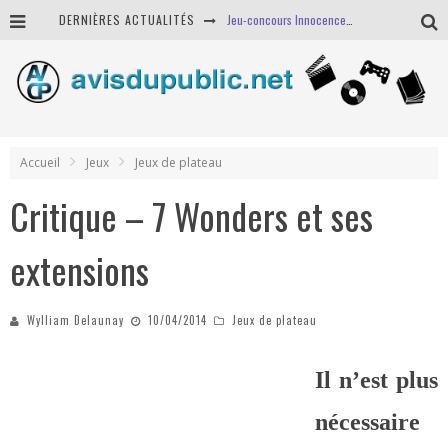
DERNIÈRES ACTUALITÉS
Jeu-concours Innocence - des Pass VOD à gagner !
Lumière sur Benzzi
Jeu-concours Dementia - des Pass VOD à gagner !
Jeu-concours Wonder Woman - des livres à gagner !
Accueil
Jeux
Jeux de plateau
Critique – 7 Wonders et ses
extensions
Wylliam Delaunay
10/04/2014
Jeux de plateau
Il n’est plus
nécessaire