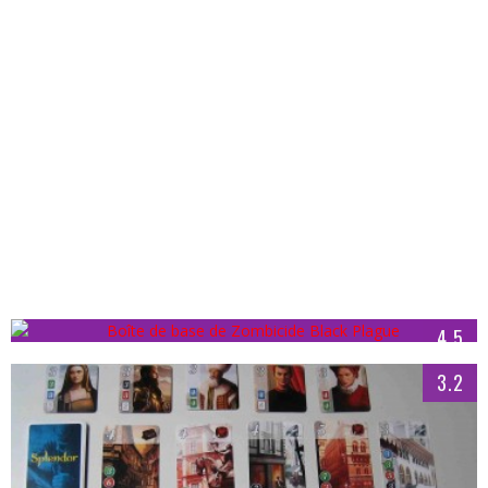
PINA PIRATA, JEU D’AMBIANCE DE IELLO
Scribouilla
18/04/2014
CRITIQUE – ZOMBICIDE BLACK PLAGUE
Valer
20/02/2016
4.5
3.2