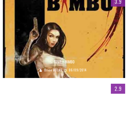
3.9
TEST – BIMBO
Brice AULAS
06/09/2014
2.9