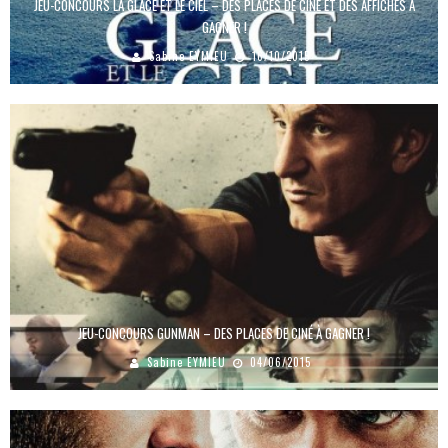
JEU-CONCOURS LA GLACE ET LE CIEL – DES PLACES DE CINÉ ET DES AFFICHES À
GAGNER !
Sabine EYMIEU
16/10/2015
JEU-CONCOURS GUNMAN – DES PLACES DE CINÉ À GAGNER !
Sabine EYMIEU
04/06/2015