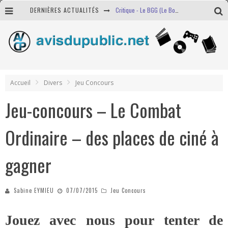
DERNIÈRES ACTUALITÉS
Critique - Le BGG (Le Bon Gros Géant)
Jeu-concours Toni Erdmann - Des places de ciné à gagner !
Critique - Harry Potter et l'Enfant Maudit
Annonce - The Division
Accueil
Divers
Jeu Concours
Jeu-concours – Le Combat
Ordinaire – des places de ciné à
gagner
Sabine EYMIEU
07/07/2015
Jeu Concours
Jouez avec nous pour tenter de