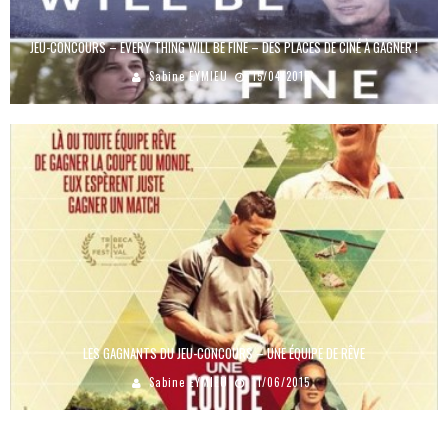
JEU-CONCOURS – EVERY THING WILL BE FINE – DES PLACES DE CINÉ À GAGNER !
Sabine EYMIEU
15/04/2015
LES GAGNANTS DU JEU-CONCOURS – UNE ÉQUIPE DE RÊVE
Sabine EYMIEU
11/06/2015